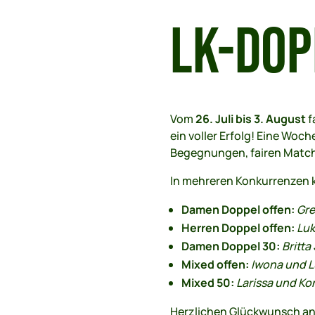
LK-DOP
Vom
26. Juli bis 3. August
f
ein voller Erfolg! Eine Woc
Begegnungen, fairen Match
In mehreren Konkurrenzen k
Damen Doppel offen:
Gre
Herren Doppel offen:
Luk
Damen Doppel 30:
Britta
Mixed offen:
Iwona und L
Mixed 50:
Larissa und Ko
Herzlichen Glückwunsch an